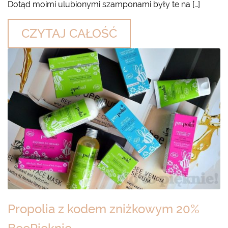
Dotąd moimi ulubionymi szamponami były te na […]
CZYTAJ CAŁOŚĆ
Propolia z kodem zniżkowym 20%