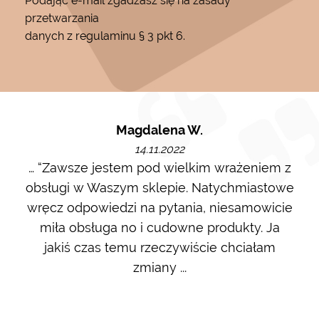
Podając e-mail zgadzasz się na zasady
przetwarzania
danych z regulaminu § 3 pkt 6.
Magdalena W.
14.11.2022
m i
… “Zawsze jestem pod wielkim wrażeniem z
Ot
ę go
obsługi w Waszym sklepie. Natychmiastowe
ł w
wręcz odpowiedzi na pytania, niesamowicie
ost
 na
miła obsługa no i cudowne produkty. Ja
w m
jakiś czas temu rzeczywiście chciałam
zdj
zmiany ...