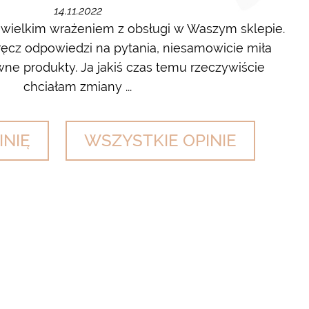
14.11.2022
 wielkim wrażeniem z obsługi w Waszym sklepie.
cz odpowiedzi na pytania, niesamowicie miła
wyl
ne produkty. Ja jakiś czas temu rzeczywiście
chciałam zmiany ...
INIĘ
WSZYSTKIE OPINIE