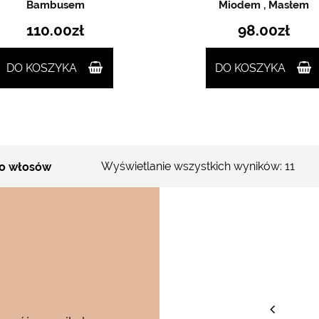
Bambusem
Miodem , Masłem
110.00
zł
98.00
zł
DO KOSZYKA
DO KOSZYKA
Wyświetlanie wszystkich wyników: 11
o włosów
staw