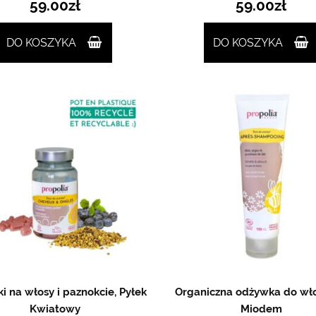
59.00
zł
59.00
zł
DO KOSZYKA
DO KOSZYKA
i na włosy i paznokcie, Pyłek
Organiczna odżywka do wł
Kwiatowy
Miodem