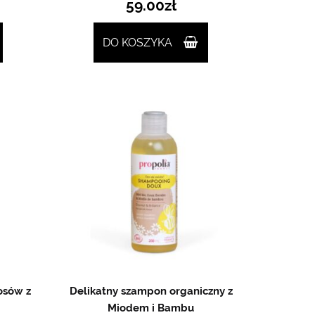
59.00
zł
DO KOSZYKA
osów z
Delikatny szampon organiczny z
Miodem i Bambu