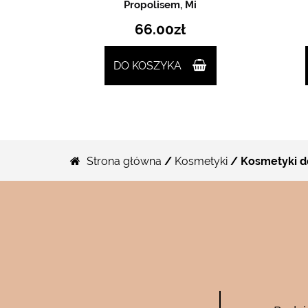
Propolisem, Mi
66.00
zł
DO KOSZYKA
Strona główna
/
Kosmetyki
/ Kosmetyki d
Bee Pure – ze