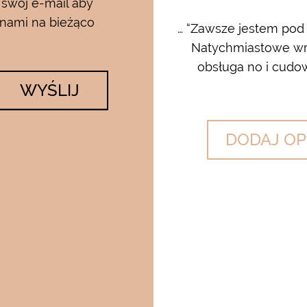
 swój e-mail aby
 nami na bieżąco
rum i kremu pod oczy…..od
… “Zawsze jestem pod
 krem…..dla mnie to strzał w
Natychmiastowe wrę
lato….makijaż utrzymuje się ...
obsługa no i cudow
WYŚLIJ
DODAJ OP