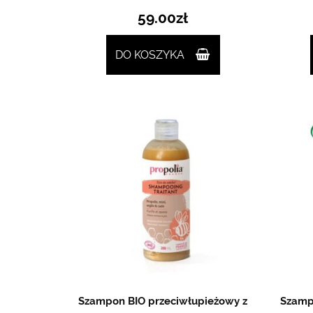
59.00
zł
DO KOSZYKA
Szampon BIO przeciwłupieżowy z
Szampo