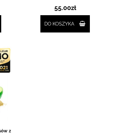
55.00
zł
DO KOSZYKA
sów z