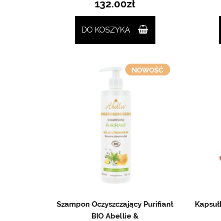
132.00
zł
DO KOSZYKA
Szampon Oczyszczający Purifiant
Kapsułk
BIO Abellie &