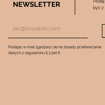
Podaj
NEWSLETTER
05.04.2017
być z
zymają mnie
Używam całego zestawu ….maski , se
m z jadem
roku…..Nie zamienię go na żaden inny
Będę wracać
10…..Mam piękną gładką skórę ….Super na 
Podając e-mail zgadzasz się na zasady przetwarzania
danych z regulaminu § 3 pkt 6.