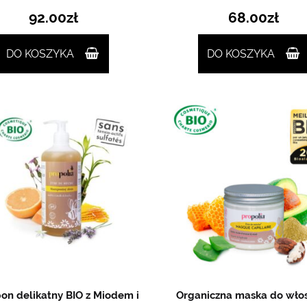
92.00
zł
68.00
zł
DO KOSZYKA
DO KOSZYKA
n delikatny BIO z Miodem i
Organiczna maska do wło