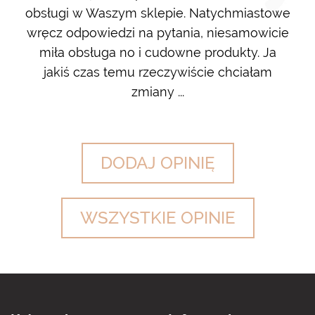
ę go
obsługi w Waszym sklepie. Natychmiastowe
ł w
wręcz odpowiedzi na pytania, niesamowicie
ost
 na
miła obsługa no i cudowne produkty. Ja
w m
jakiś czas temu rzeczywiście chciałam
zdj
zmiany ...
DODAJ OPINIĘ
WSZYSTKIE OPINIE