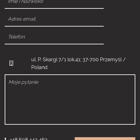
ul. P. Skargi 7/1 lok.41; 37-700 Przemyśl /
Poland
+48 608 443 462