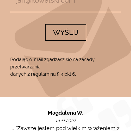
WYŚLIJ
Podając e-mail zgadzasz się na zasady
przetwarzania
danych z regulaminu § 3 pkt 6.
Magdalena W.
14.11.2022
m i
… “Zawsze jestem pod wielkim wrażeniem z
Ot