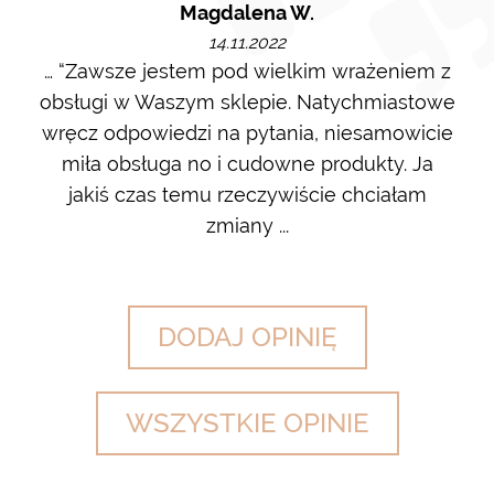
Magdalena W.
14.11.2022
m i
… “Zawsze jestem pod wielkim wrażeniem z
Ot
ę go
obsługi w Waszym sklepie. Natychmiastowe
ł w
wręcz odpowiedzi na pytania, niesamowicie
ost
 na
miła obsługa no i cudowne produkty. Ja
w m
jakiś czas temu rzeczywiście chciałam
zdj
zmiany ...
DODAJ OPINIĘ
WSZYSTKIE OPINIE