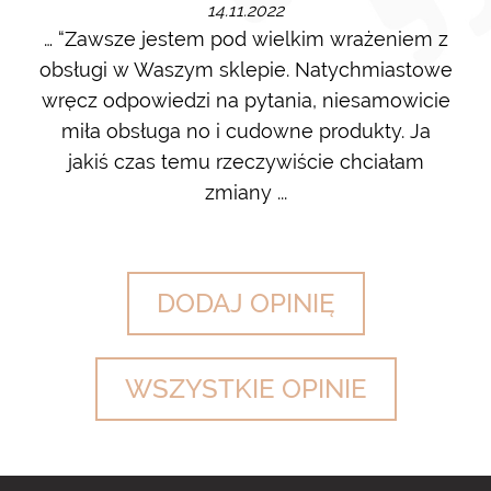
14.11.2022
m i
… “Zawsze jestem pod wielkim wrażeniem z
Ot
ę go
obsługi w Waszym sklepie. Natychmiastowe
ł w
wręcz odpowiedzi na pytania, niesamowicie
ost
 na
miła obsługa no i cudowne produkty. Ja
w m
jakiś czas temu rzeczywiście chciałam
zdj
zmiany ...
DODAJ OPINIĘ
WSZYSTKIE OPINIE