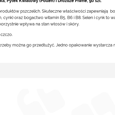
a, Pyłek Kwiatowy (Pollen) i Drożdże Piwne, 90 szt.
 produktów pszczelich. Skuteczne właściwości zapewniają bo
, cynk) oraz bogactwo witamin B5, B6 i B8. Selen i cynk to 
korzystnie wpływa na stan włosów i skóry.
 czczo.
potrzeby można go przedłużyć.
Jedno opakowanie wystarcza na