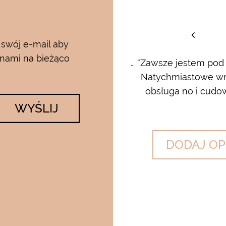
staw
 swój e-mail aby
 nami na bieżąco
rum i kremu pod oczy…..od
… “Zawsze jestem pod
 krem…..dla mnie to strzał w
Natychmiastowe wrę
lato….makijaż utrzymuje się ...
obsługa no i cudow
WYŚLIJ
DODAJ OP