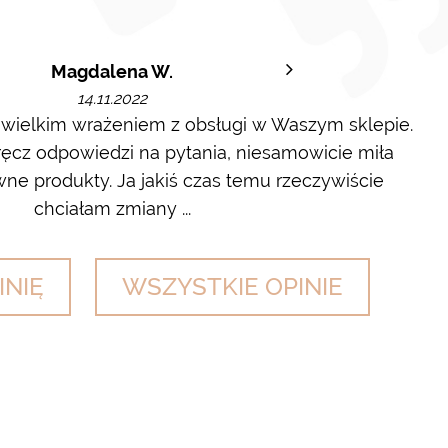
Magdalena W.
14.11.2022
 wielkim wrażeniem z obsługi w Waszym sklepie.
cz odpowiedzi na pytania, niesamowicie miła
wyl
ne produkty. Ja jakiś czas temu rzeczywiście
chciałam zmiany ...
INIĘ
WSZYSTKIE OPINIE