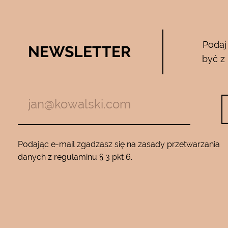
Bee Pure – ze
Podaj
NEWSLETTER
05.04.2017
być z
zymają mnie
Używam całego zestawu ….maski , se
m z jadem
roku…..Nie zamienię go na żaden inny
Będę wracać
10…..Mam piękną gładką skórę ….Super na 
Podając e-mail zgadzasz się na zasady przetwarzania
danych z regulaminu § 3 pkt 6.