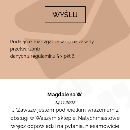
WYŚLIJ
Podając e-mail zgadzasz się na zasady
przetwarzania
danych z regulaminu § 3 pkt 6.
Magdalena W.
14.11.2022
m i
… “Zawsze jestem pod wielkim wrażeniem z
Ot
ę go
obsługi w Waszym sklepie. Natychmiastowe
ł w
wręcz odpowiedzi na pytania, niesamowicie
ost