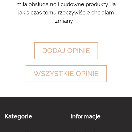
 na
miła obsługa no i cudowne produkty. Ja
w m
jakiś czas temu rzeczywiście chciałam
zdj
zmiany ...
DODAJ OPINIĘ
WSZYSTKIE OPINIE
Kategorie
Informacje