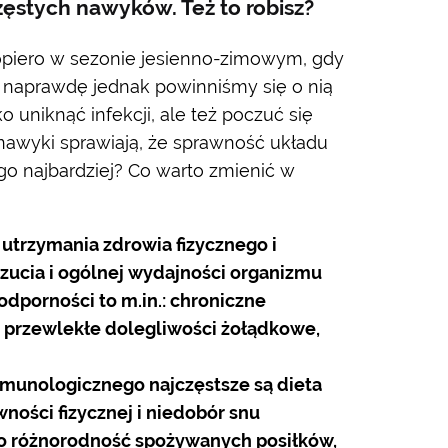
zęstych nawyków. Też to robisz?
opiero w sezonie jesienno-zimowym, gdy
ak naprawdę jednak powinniśmy się o nią
o uniknąć infekcji, ale też poczuć się
e nawyki sprawiają, że sprawność układu
o najbardziej? Co warto zmienić w
utrzymania zdrowia fizycznego i
ucia i ogólnej wydajności organizmu
porności to m.in.: chroniczne
, przewlekłe dolegliwości żołądkowe,
munologicznego najczęstsze są dieta
ności fizycznej i niedobór snu
o różnorodność spożywanych posiłków,