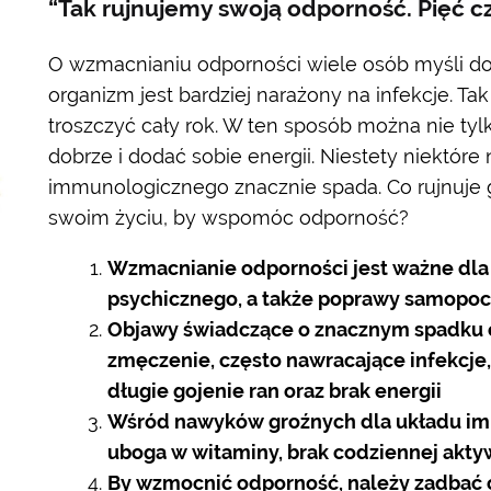
“Tak rujnujemy swoją odporność. Pięć c
O wzmacnianiu odporności wiele osób myśli d
organizm jest bardziej narażony na infekcje. T
troszczyć cały rok. W ten sposób można nie tylk
dobrze i dodać sobie energii. Niestety niektór
immunologicznego znacznie spada. Co rujnuje g
swoim życiu, by wspomóc odporność?
Wzmacnianie odporności jest ważne dla 
psychicznego, a także poprawy samopocz
Objawy świadczące o znacznym spadku od
zmęczenie, często nawracające infekcje
długie gojenie ran oraz brak energii
Wśród nawyków groźnych dla układu im
uboga w witaminy, brak codziennej aktyw
By wzmocnić odporność, należy zadbać 