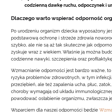
codzienną dawkę ruchu, odpoczynek i un
Dlaczego warto wspierać odporność or
Po urodzeniu organizm dziecka wyposażony je
podstawową ochronę i strzeże zdrowia noworod
szybko, ale nie są aż tak skuteczne jak odporno
zyskuje wraz z wiekiem. Właśnie ją można bud
codzienne nawyki, szczepienia oraz profilaktykę
Wzmacnianie odporności jest bardzo ważne, to 
ryzyka problemów zdrowotnych, w tym infekcji.
przeziębień, ale też zapalenia ucha, płuc, zato
choroby wymagają od układu immunologiczneg
powodować osłabienie organizmu, zwłaszcza jeś
Wsparciem dla naszej odporności będzie
Wzmac