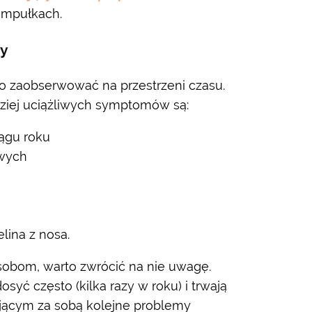
mpułkach.
wy
o zaobserwować na przestrzeni czasu.
dziej uciążliwych symptomów są:
iągu roku
owych
lina z nosa.
osobom, warto zwrócić na nie uwagę.
osyć często (kilka razy w roku) i trwają
ającym za sobą kolejne problemy