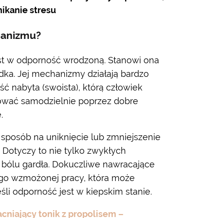
ikanie stresu
ganizmu?
st w odporność wrodzoną. Stanowi ona
ka. Jej mechanizmy działają bardzo
ść nabyta (swoista), którą człowiek
ować samodzielnie poprzez dobre
.
sposób na uniknięcie lub zmniejszenie
 Dotyczy to nie tylko zwykłych
k, bólu gardła. Dokuczliwe nawracające
o wzmożonej pracy, która może
li odporność jest w kiepskim stanie.
niający tonik z propolisem –