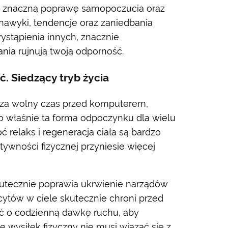
 na znaczną poprawę samopoczucia oraz
 nawyki, tendencje oraz zaniedbania
wystąpienia innych, znacznie
nia rujnują twoją odporność.
ć. Siedzący tryb życia
dza wolny czas przed komputerem,
o właśnie ta forma odpoczynku dla wielu
oć relaks i regeneracja ciała są bardzo
tywności fizycznej przyniesie więcej
utecznie poprawia ukrwienie narządów
ytów w ciele skutecznie chroni przed
ać o codzienną dawkę ruchu, aby
e wysiłek fizyczny nie musi wiązać się z