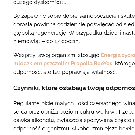
dużego dyskomfortu.
By zapewnić sobie dobre samopoczucie i skute
dorosła powinna codziennie poświęcać od siedm
głęboką regenerację. W przypadku dzieci i nas
niemowląt – do 17 godzin.
Wesprzyj swój organizm, stosując
Energia życi
mleczkiem pszczelim Propolia BeeYes
, któreg
odporność, ale też poprawiają witalność.
Czynniki, które osłabiają twoją odpornoś
Regularne picie małych ilości czerwonego win
serca oraz obniża poziom cukru we krwi. Trzeb
dawka alkoholu, zwłaszcza spożywana często i 
odporność organizmu. Alkohol zmniejsza bow