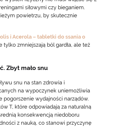
treningami siłowymi czy bieganiem.
ieżym powietrzu, by skutecznie
olis i Acerola – tabletki do ssania o
ie tylko zmniejszają ból gardła, ale też
ść. Zbyt mało snu
ywu snu na stan zdrowia i
ęcanych na wypoczynek uniemożliwia
 pogorszenie wydajności narządów.
tów T, które odpowiadają za naturalną
średnią konsekwencją niedoboru
dności z nauką, co stanowi przyczynę