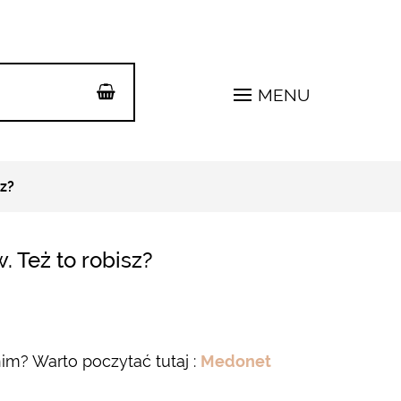
MENU
z?
 Też to robisz?
m? Warto poczytać tutaj :
Medonet