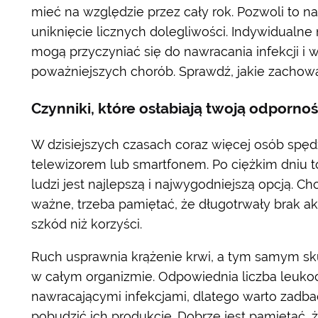
mieć na względzie przez cały rok. Pozwoli to
uniknięcie licznych dolegliwości. Indywidualne
mogą przyczyniać się do nawracania infekcji i 
poważniejszych chorób. Sprawdź, jakie zachowa
Czynniki, które osłabiają twoją odpornoś
W dzisiejszych czasach coraz więcej osób spę
telewizorem lub smartfonem. Po ciężkim dniu t
ludzi jest najlepszą i najwygodniejszą opcją. Ch
ważne, trzeba pamiętać, że długotrwały brak ak
szkód niż korzyści.
Ruch usprawnia krążenie krwi, a tym samym sk
w całym organizmie. Odpowiednia liczba leukoc
nawracającymi infekcjami, dlatego warto zadb
pobudzić ich produkcję. Dobrze jest pamiętać, ż