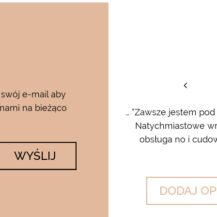
staw
 swój e-mail aby
 nami na bieżąco
rum i kremu pod oczy…..od
… “Zawsze jestem pod
 krem…..dla mnie to strzał w
Natychmiastowe wrę
lato….makijaż utrzymuje się ...
obsługa no i cudow
WYŚLIJ
DODAJ OP