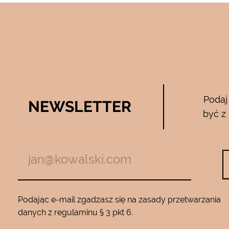
Bee Pure – ze
Podaj
NEWSLETTER
05.04.2017
być z
zymają mnie
Używam całego zestawu ….maski , se
m z jadem
roku…..Nie zamienię go na żaden inny
Będę wracać
10…..Mam piękną gładką skórę ….Super na 
Podając e-mail zgadzasz się na zasady przetwarzania
danych z regulaminu § 3 pkt 6.