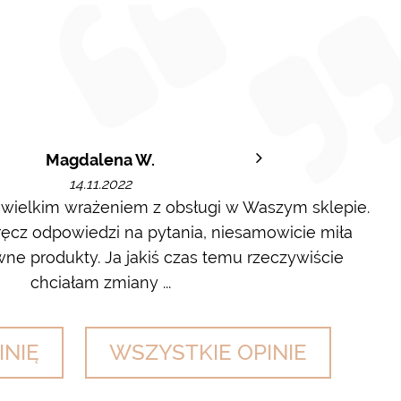
Magdalena W.
14.11.2022
 wielkim wrażeniem z obsługi w Waszym sklepie.
cz odpowiedzi na pytania, niesamowicie miła
wyl
ne produkty. Ja jakiś czas temu rzeczywiście
chciałam zmiany ...
INIĘ
WSZYSTKIE OPINIE