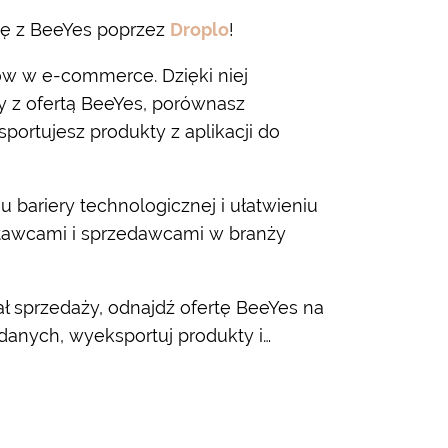
ię z BeeYes poprzez
Droplo
!
ców w e-commerce. Dzięki niej
y z ofertą BeeYes, porównasz
portujesz produkty z aplikacji do
u bariery technologicznej i ułatwieniu
stawcami i sprzedawcami w branży
ł sprzedaży, odnajdź ofertę BeeYes na
danych, wyeksportuj produkty i…