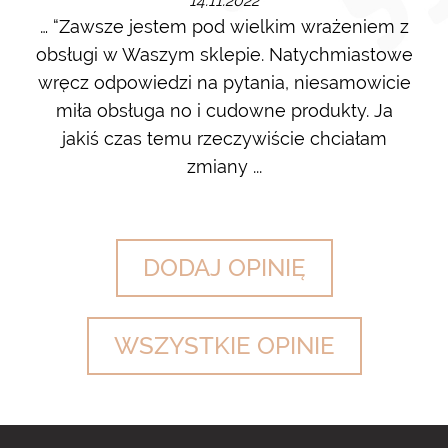
14.11.2022
m i
… “Zawsze jestem pod wielkim wrażeniem z
Ot
ę go
obsługi w Waszym sklepie. Natychmiastowe
ł w
wręcz odpowiedzi na pytania, niesamowicie
ost
 na
miła obsługa no i cudowne produkty. Ja
w m
jakiś czas temu rzeczywiście chciałam
zdj
zmiany ...
DODAJ OPINIĘ
WSZYSTKIE OPINIE