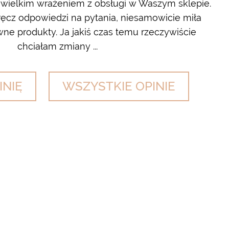
 wielkim wrażeniem z obsługi w Waszym sklepie.
cz odpowiedzi na pytania, niesamowicie miła
wyl
ne produkty. Ja jakiś czas temu rzeczywiście
chciałam zmiany ...
INIĘ
WSZYSTKIE OPINIE