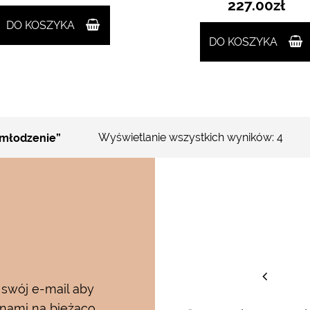
227.00
zł
DO KOSZYKA
DO KOSZYKA
Wyświetlanie wszystkich wyników: 4
młodzenie”
staw
 swój e-mail aby
 nami na bieżąco