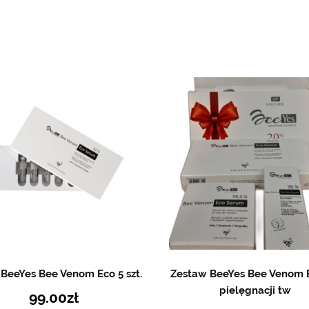
BeeYes Bee Venom Eco 5 szt.
Zestaw BeeYes Bee Venom 
pielęgnacji tw
99.00
zł