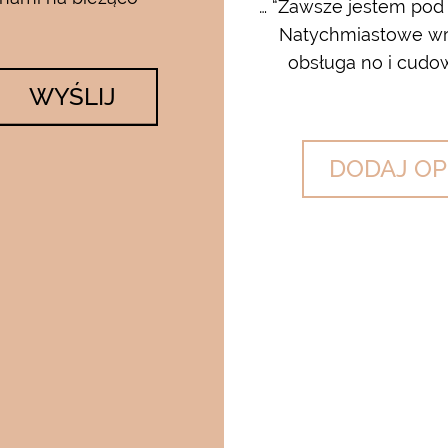
rum i kremu pod oczy…..od
… “Zawsze jestem pod
 krem…..dla mnie to strzał w
Natychmiastowe wrę
lato….makijaż utrzymuje się ...
obsługa no i cudow
WYŚLIJ
DODAJ OP