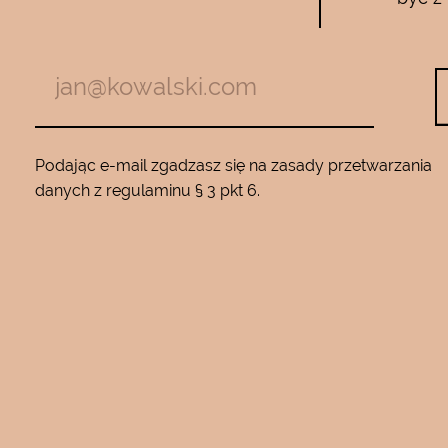
zymają mnie
Używam całego zestawu ….maski , se
m z jadem
roku…..Nie zamienię go na żaden inny
Będę wracać
10…..Mam piękną gładką skórę ….Super na 
Podając e-mail zgadzasz się na zasady przetwarzania
danych z regulaminu § 3 pkt 6.