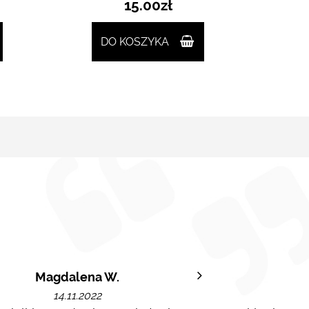
15.00
zł
DO KOSZYKA
Magdalena W.
14.11.2022