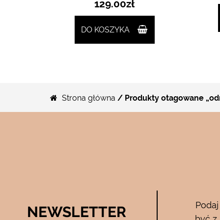
129.00
zł
DO KOSZYKA
Strona główna
/ Produkty otagowane „od
Bee Pure – ze
Podaj
NEWSLETTER
05.04.2017
być z