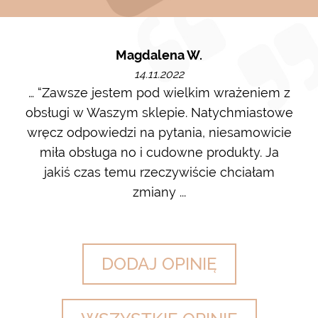
Magdalena W.
14.11.2022
m i
… “Zawsze jestem pod wielkim wrażeniem z
Ot
ę go
obsługi w Waszym sklepie. Natychmiastowe
ł w
wręcz odpowiedzi na pytania, niesamowicie
ost
 na
miła obsługa no i cudowne produkty. Ja
w m
jakiś czas temu rzeczywiście chciałam
zdj
zmiany ...
DODAJ OPINIĘ