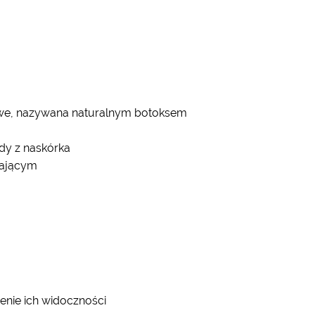
kowe, nazywana naturalnym botoksem
dy z naskórka
lżającym
enie ich widoczności