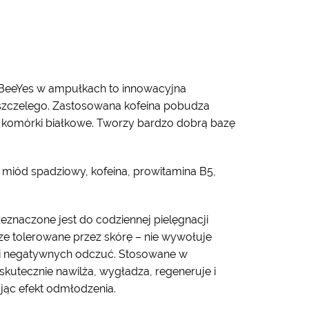
BeeYes w ampułkach to innowacyjna
szczelego. Zastosowana kofeina pobudza
 komórki białkowe. Tworzy bardzo dobrą bazę
i, miód spadziowy, kofeina, prowitamina B5,
znaczone jest do codziennej pielęgnacji
ze tolerowane przez skórę – nie wywołuje
 i negatywnych odczuć. Stosowane w
 skutecznie nawilża, wygładza, regeneruje i
jąc efekt odmłodzenia.