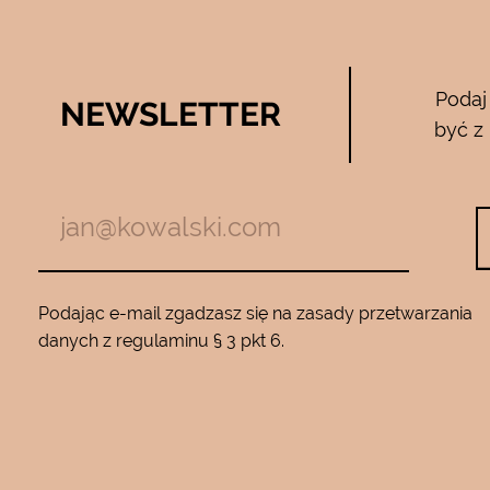
Bee Pure – ze
Podaj
NEWSLETTER
05.04.2017
być z
zymają mnie
Używam całego zestawu ….maski , se
m z jadem
roku…..Nie zamienię go na żaden inny
Będę wracać
10…..Mam piękną gładką skórę ….Super na 
Podając e-mail zgadzasz się na zasady przetwarzania
danych z regulaminu § 3 pkt 6.