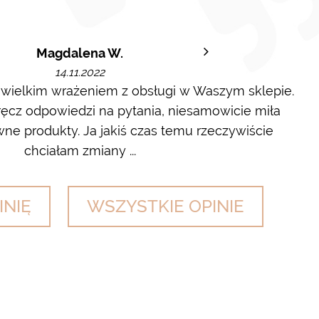
Magdalena W.
14.11.2022
 wielkim wrażeniem z obsługi w Waszym sklepie.
cz odpowiedzi na pytania, niesamowicie miła
wyl
ne produkty. Ja jakiś czas temu rzeczywiście
chciałam zmiany ...
INIĘ
WSZYSTKIE OPINIE