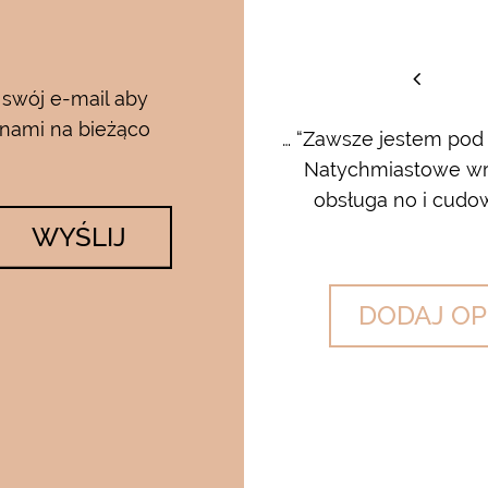
staw
 swój e-mail aby
 nami na bieżąco
rum i kremu pod oczy…..od
… “Zawsze jestem pod
 krem…..dla mnie to strzał w
Natychmiastowe wrę
lato….makijaż utrzymuje się ...
obsługa no i cudow
WYŚLIJ
DODAJ OP