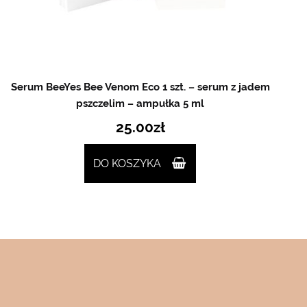
Serum BeeYes Bee Venom Eco 1 szt. – serum z jadem
pszczelim – ampułka 5 ml
25.00
zł
DO KOSZYKA