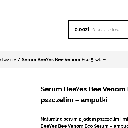
0.00zł
0 produktów
 twarzy
/ Serum BeeYes Bee Venom Eco 5 szt. – ...
Serum BeeYes Bee Venom E
pszczelim – ampułki
Naturalne serum z jadem pszczelim i m
BeeYes Bee Venom Eco Serum – ampułk