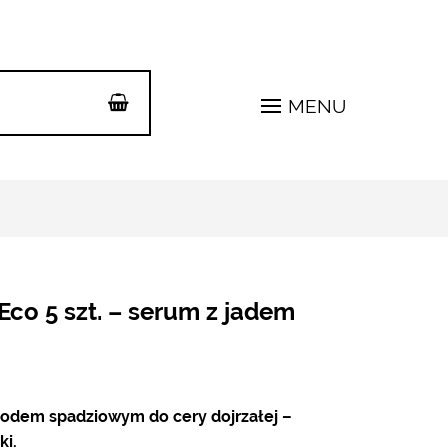
MENU
co 5 szt. – serum z jadem
iodem spadziowym do cery dojrzałej –
i.