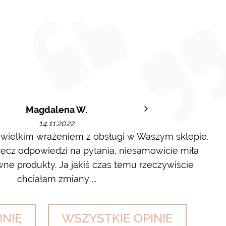
Magdalena W.
14.11.2022
 wielkim wrażeniem z obsługi w Waszym sklepie.
cz odpowiedzi na pytania, niesamowicie miła
wyl
ne produkty. Ja jakiś czas temu rzeczywiście
chciałam zmiany ...
INIĘ
WSZYSTKIE OPINIE