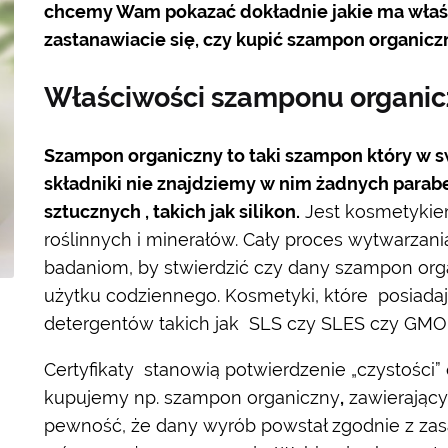
chcemy Wam pokazać dokładnie jakie ma właści
zastanawiacie się, czy kupić szampon organicz
Właściwości szamponu organi
Szampon organiczny to taki szampon który w s
składniki nie znajdziemy w nim żadnych parab
sztucznych , takich jak silikon.
Jest kosmetykie
roślinnych i minerałów. Cały proces wytwarzan
badaniom, by stwierdzić czy dany szampon or
użytku codziennego. Kosmetyki, które posiadają
detergentów takich jak SLS czy SLES czy GMO o
Certyfikaty stanowią potwierdzenie „czystości”
kupujemy np. szampon organiczny
,
zawierający
pewność, że dany wyrób powstał zgodnie z za