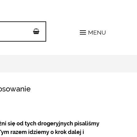
MENU
tosowanie
ni się od tych drogeryjnych pisaliśmy
 Tym razem idziemy o krok dalej i