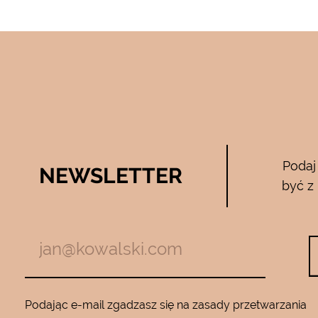
Bee Pure – ze
Podaj
NEWSLETTER
05.04.2017
być z
zymają mnie
Używam całego zestawu ….maski , se
m z jadem
roku…..Nie zamienię go na żaden inny
Będę wracać
10…..Mam piękną gładką skórę ….Super na 
Podając e-mail zgadzasz się na zasady przetwarzania