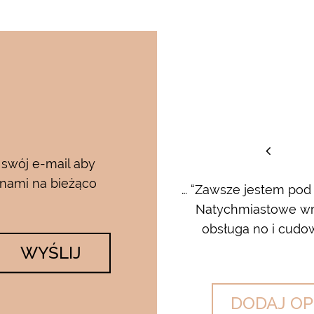
staw
 swój e-mail aby
 nami na bieżąco
rum i kremu pod oczy…..od
… “Zawsze jestem pod
 krem…..dla mnie to strzał w
Natychmiastowe wrę
lato….makijaż utrzymuje się ...
obsługa no i cudow
WYŚLIJ
DODAJ OP