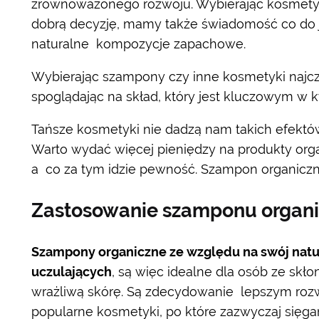
zrównoważonego rozwoju. Wybierając kosmetyk
dobrą decyzję, mamy także świadomość co do je
naturalne kompozycje zapachowe.
Wybierając szampony czy inne kosmetyki najczęś
spoglądając na skład, który jest kluczowym w kw
Tańsze kosmetyki nie dadzą nam takich efektów 
Warto wydać więcej pieniędzy na produkty org
a co za tym idzie pewność. Szampon organiczn
Zastosowanie szamponu organ
Szampony organiczne ze względu na swój natur
uczulających
, są więc idealne dla osób ze skło
wrażliwą skórę. Są zdecydowanie lepszym roz
popularne kosmetyki, po które zazwyczaj sięga