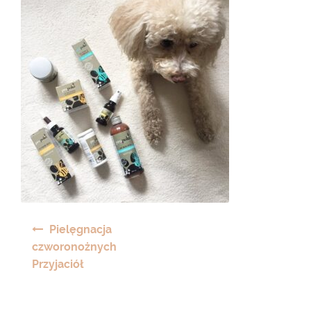
Nawigacja
Pielęgnacja
wpisu
czworonożnych
Przyjaciół