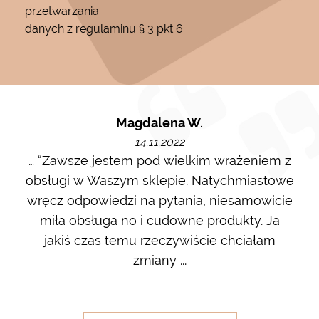
przetwarzania
danych z regulaminu § 3 pkt 6.
Magdalena W.
14.11.2022
m i
… “Zawsze jestem pod wielkim wrażeniem z
Ot
ę go
obsługi w Waszym sklepie. Natychmiastowe
ł w
wręcz odpowiedzi na pytania, niesamowicie
ost
 na
miła obsługa no i cudowne produkty. Ja
w m
jakiś czas temu rzeczywiście chciałam
zdj
zmiany ...