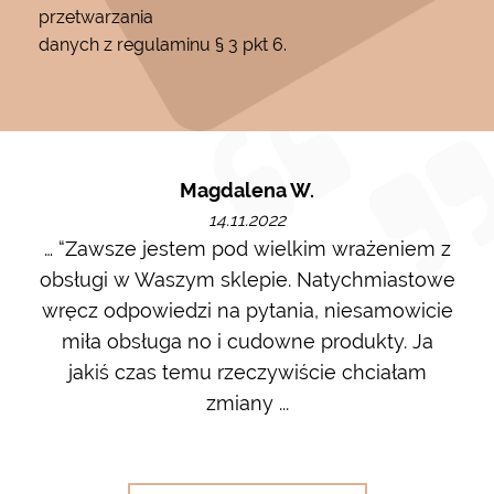
przetwarzania
danych z regulaminu § 3 pkt 6.
Magdalena W.
14.11.2022
m i
… “Zawsze jestem pod wielkim wrażeniem z
Ot
ę go
obsługi w Waszym sklepie. Natychmiastowe
ł w
wręcz odpowiedzi na pytania, niesamowicie
ost
 na
miła obsługa no i cudowne produkty. Ja
w m
jakiś czas temu rzeczywiście chciałam
zdj
zmiany ...