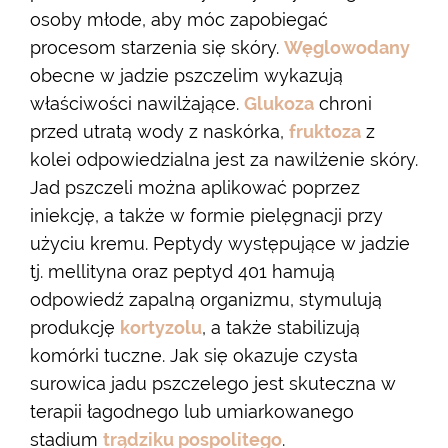
osoby młode, aby móc zapobiegać
procesom starzenia się skóry.
Węglowodany
obecne w jadzie pszczelim wykazują
właściwości nawilżające.
Glukoza
chroni
przed utratą wody z naskórka,
fruktoza
z
kolei odpowiedzialna jest za nawilżenie skóry.
Jad pszczeli można aplikować poprzez
iniekcję, a także w formie pielęgnacji przy
użyciu kremu. Peptydy występujące w jadzie
tj. mellityna oraz peptyd 401 hamują
odpowiedź zapalną organizmu, stymulują
produkcję
kortyzolu
, a także stabilizują
komórki tuczne. Jak się okazuje czysta
surowica jadu pszczelego jest skuteczna w
terapii łagodnego lub umiarkowanego
stadium
trądziku pospolitego
.