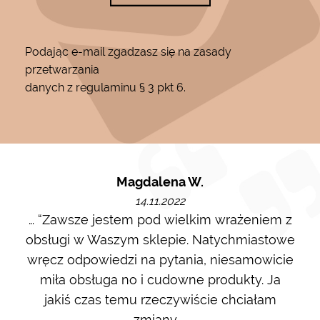
Podając e-mail zgadzasz się na zasady
przetwarzania
danych z regulaminu § 3 pkt 6.
Magdalena W.
14.11.2022
m i
… “Zawsze jestem pod wielkim wrażeniem z
Ot
ę go
obsługi w Waszym sklepie. Natychmiastowe
ł w
wręcz odpowiedzi na pytania, niesamowicie
ost
 na
miła obsługa no i cudowne produkty. Ja
w m
jakiś czas temu rzeczywiście chciałam
zdj
zmiany ...