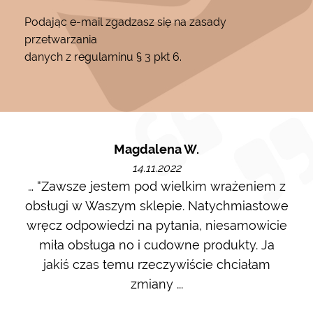
Podając e-mail zgadzasz się na zasady
przetwarzania
danych z regulaminu § 3 pkt 6.
Magdalena W.
14.11.2022
m i
… “Zawsze jestem pod wielkim wrażeniem z
Ot
ę go
obsługi w Waszym sklepie. Natychmiastowe
ł w
wręcz odpowiedzi na pytania, niesamowicie
ost
 na
miła obsługa no i cudowne produkty. Ja
w m
jakiś czas temu rzeczywiście chciałam
zdj
zmiany ...