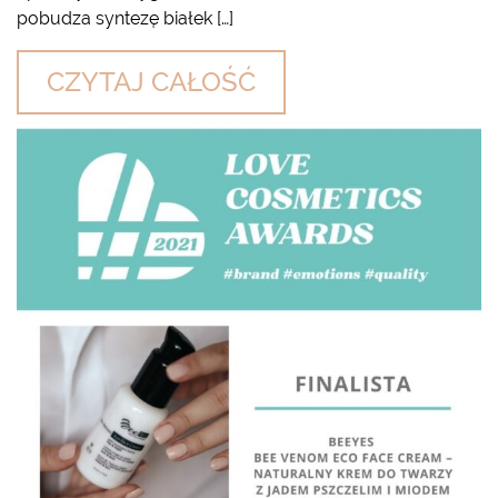
pobudza syntezę białek […]
CZYTAJ CAŁOŚĆ