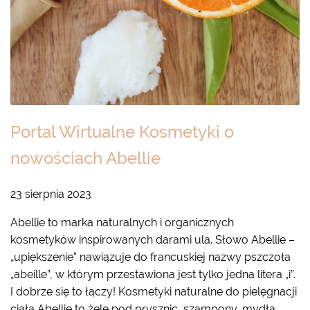
Portal Wirtualne Kosmetyki o
nowościach Abellie
23 sierpnia 2023
Abellie to marka naturalnych i organicznych
kosmetyków inspirowanych darami ula. Słowo Abellie –
„upiększenie” nawiązuje do francuskiej nazwy pszczoła
„abeille”, w którym przestawiona jest tylko jedna litera „i”.
I dobrze się to łączy! Kosmetyki naturalne do pielęgnacji
ciała Abellie to żele pod prysznic, szampony, mydła,