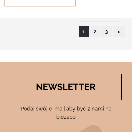
Nawigacja
1
2
3
>
po
wpisach
NEWSLETTER
Podaj swój e-mail aby być z nami na
bieżąco