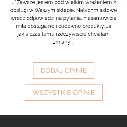
m i
… “Zawsze jestem pod wielkim wrażeniem z
Ot
ę go
obsługi w Waszym sklepie. Natychmiastowe
ł w
wręcz odpowiedzi na pytania, niesamowicie
ost
 na
miła obsługa no i cudowne produkty. Ja
w m
jakiś czas temu rzeczywiście chciałam
zdj
zmiany ...
DODAJ OPINIĘ
WSZYSTKIE OPINIE