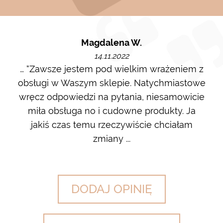
Magdalena W.
14.11.2022
m i
… “Zawsze jestem pod wielkim wrażeniem z
Ot
ę go
obsługi w Waszym sklepie. Natychmiastowe
ł w
wręcz odpowiedzi na pytania, niesamowicie
ost
 na
miła obsługa no i cudowne produkty. Ja
w m
jakiś czas temu rzeczywiście chciałam
zdj
zmiany ...
DODAJ OPINIĘ