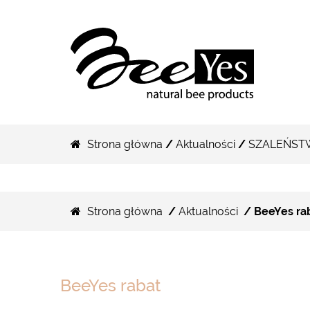
Strona główna
/
Aktualności
/
SZALEŃST
Strona główna
/
Aktualności
/ BeeYes ra
BeeYes rabat