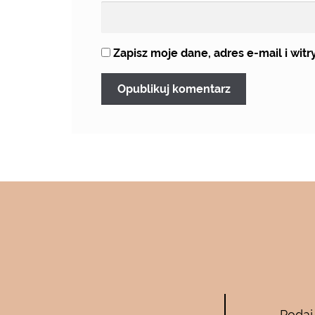
Zapisz moje dane, adres e-mail i wi
Bee Pure – ze
Podaj