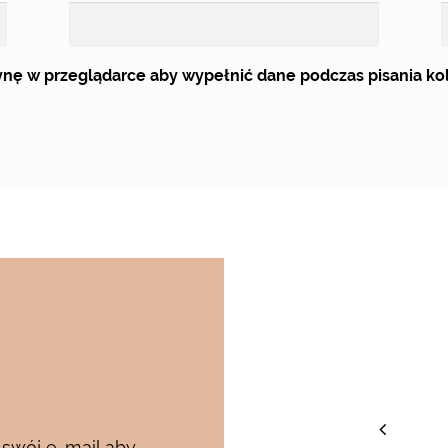
trynę w przeglądarce aby wypełnić dane podczas pisania k
staw
 swój e-mail aby