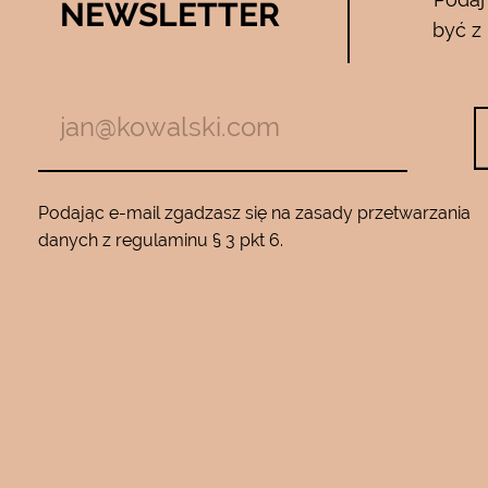
NEWSLETTER
05.04.2017
być z
zymają mnie
Używam całego zestawu ….maski , se
m z jadem
roku…..Nie zamienię go na żaden inny
Będę wracać
10…..Mam piękną gładką skórę ….Super na 
Podając e-mail zgadzasz się na zasady przetwarzania
danych z regulaminu § 3 pkt 6.