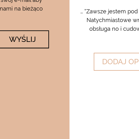
 nami na bieżąco
rum i kremu pod oczy…..od
… “Zawsze jestem pod
 krem…..dla mnie to strzał w
Natychmiastowe wrę
lato….makijaż utrzymuje się ...
obsługa no i cudow
WYŚLIJ
DODAJ OP