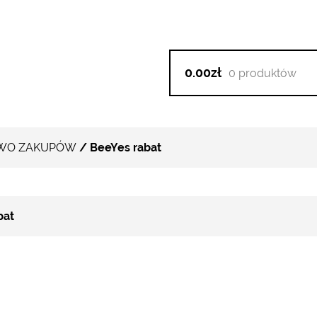
0.00zł
0 produktów
WO ZAKUPÓW
/ BeeYes rabat
bat