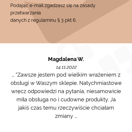
Podając e-mail zgadzasz się na zasady
przetwarzania
danych z regulaminu § 3 pkt 6.
Magdalena W.
14.11.2022
m i
… “Zawsze jestem pod wielkim wrażeniem z
Ot
ę go
obsługi w Waszym sklepie. Natychmiastowe
ł w
wręcz odpowiedzi na pytania, niesamowicie
ost
 na
miła obsługa no i cudowne produkty. Ja
w m
jakiś czas temu rzeczywiście chciałam
zdj
zmiany ...