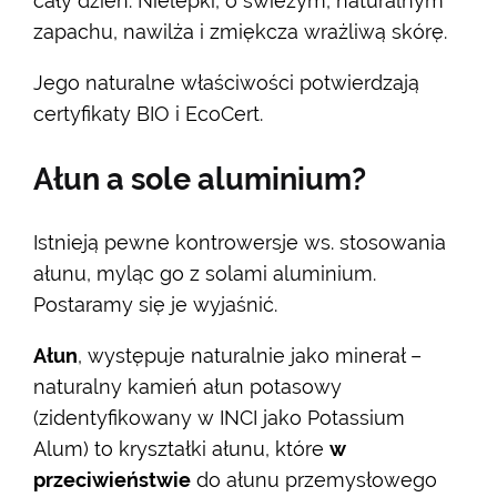
cały dzień. Nielepki, o świeżym, naturalnym
zapachu, nawilża i zmiękcza wrażliwą skórę.
Jego naturalne właściwości potwierdzają
certyfikaty BIO i EcoCert.
Ałun a sole aluminium?
Istnieją pewne kontrowersje ws. stosowania
ałunu, myląc go z solami aluminium.
Postaramy się je wyjaśnić.
Ałun
, występuje naturalnie jako minerał –
naturalny kamień ałun potasowy
(zidentyfikowany w INCI jako Potassium
Alum) to kryształki ałunu, które
w
przeciwieństwie
do ałunu przemysłowego