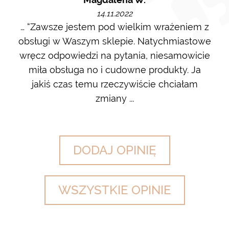
14.11.2022
m i
… “Zawsze jestem pod wielkim wrażeniem z
Ot
ę go
obsługi w Waszym sklepie. Natychmiastowe
ł w
wręcz odpowiedzi na pytania, niesamowicie
ost
 na
miła obsługa no i cudowne produkty. Ja
w m
jakiś czas temu rzeczywiście chciałam
zdj
zmiany ...
DODAJ OPINIĘ
WSZYSTKIE OPINIE