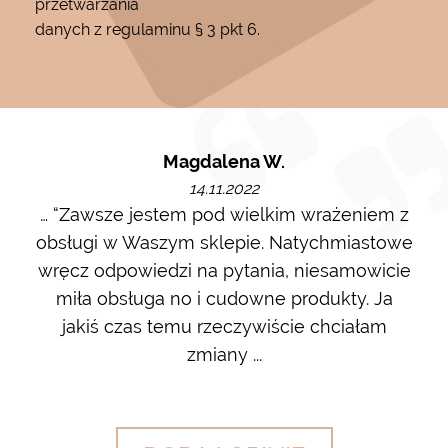
przetwarzania
danych z regulaminu § 3 pkt 6.
Magdalena W.
14.11.2022
m i
… “Zawsze jestem pod wielkim wrażeniem z
Ot
ę go
obsługi w Waszym sklepie. Natychmiastowe
ł w
wręcz odpowiedzi na pytania, niesamowicie
ost
 na
miła obsługa no i cudowne produkty. Ja
w m
jakiś czas temu rzeczywiście chciałam
zdj
zmiany ...