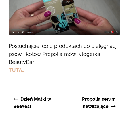
Posłuchajcie, co o produktach do pielęgnacji
psów i kotów Propolia mówi vlogerka
BeautyBar
TUTAJ
Nawigacja
Dzień Matki w
Propolia serum
wpisu
BeeYes!
nawilżające