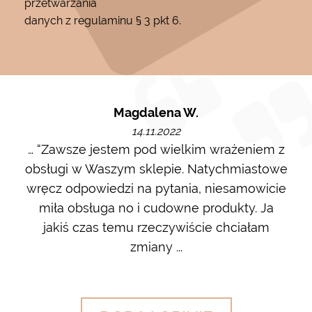
przetwarzania
danych z regulaminu § 3 pkt 6.
Magdalena W.
14.11.2022
m i
… “Zawsze jestem pod wielkim wrażeniem z
Ot
ę go
obsługi w Waszym sklepie. Natychmiastowe
ł w
wręcz odpowiedzi na pytania, niesamowicie
ost
 na
miła obsługa no i cudowne produkty. Ja
w m
jakiś czas temu rzeczywiście chciałam
zdj
zmiany ...