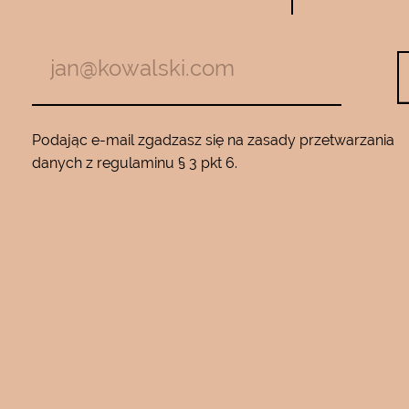
m z jadem
roku…..Nie zamienię go na żaden inny
Będę wracać
10…..Mam piękną gładką skórę ….Super na 
Podając e-mail zgadzasz się na zasady przetwarzania
danych z regulaminu § 3 pkt 6.