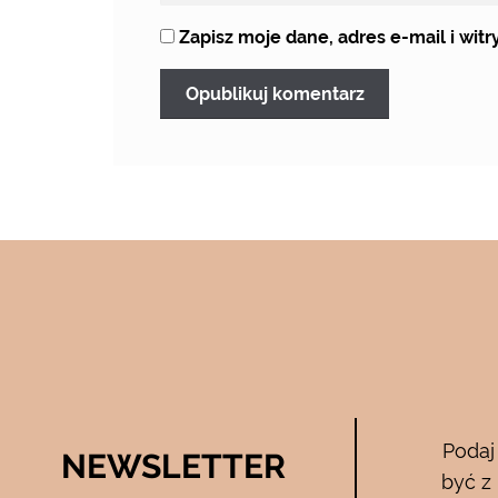
Zapisz moje dane, adres e-mail i wi
Bee Pure – ze
Podaj
NEWSLETTER
05.04.2017
być z
zymają mnie
Używam całego zestawu ….maski , se