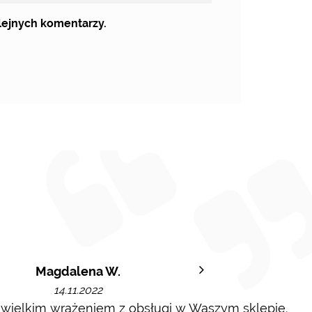
olejnych komentarzy.
Magdalena W.
14.11.2022
 wielkim wrażeniem z obsługi w Waszym sklepie.