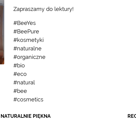
Zapraszamy do lektury!
#BeeYes
#BeePure
#kosmetyki
#naturalne
#organiczne
#bio
#eco
#natural
#bee
#cosmetics
 NATURALNIE PIĘKNA
RE