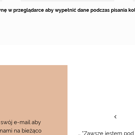
trynę w przeglądarce aby wypełnić dane podczas pisania k
staw
 swój e-mail aby
 nami na bieżąco
rum i kremu pod oczy…..od
… “Zawsze jestem pod