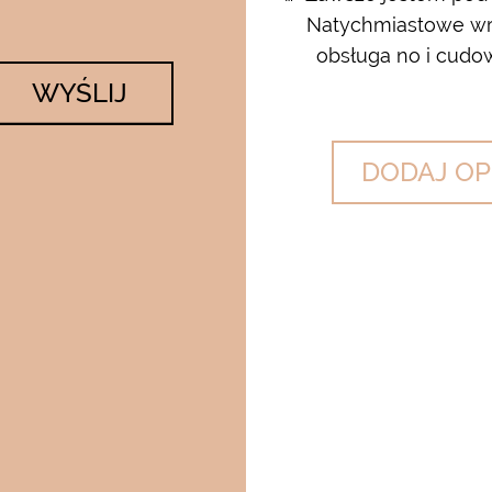
 krem…..dla mnie to strzał w
Natychmiastowe wrę
lato….makijaż utrzymuje się ...
obsługa no i cudow
WYŚLIJ
DODAJ OP