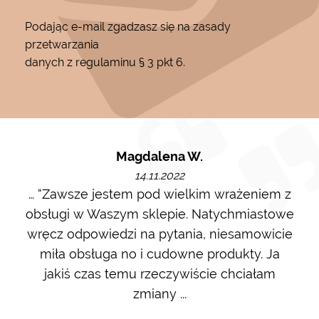
Podając e-mail zgadzasz się na zasady
przetwarzania
danych z regulaminu § 3 pkt 6.
Magdalena W.
14.11.2022
m i
… “Zawsze jestem pod wielkim wrażeniem z
Ot
ę go
obsługi w Waszym sklepie. Natychmiastowe
ł w
wręcz odpowiedzi na pytania, niesamowicie
ost
 na
miła obsługa no i cudowne produkty. Ja
w m
jakiś czas temu rzeczywiście chciałam
zdj
zmiany ...