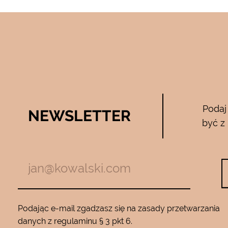
Bee Pure – ze
Podaj
NEWSLETTER
05.04.2017
być z
zymają mnie
Używam całego zestawu ….maski , se
m z jadem
roku…..Nie zamienię go na żaden inny
Będę wracać
10…..Mam piękną gładką skórę ….Super na 
Podając e-mail zgadzasz się na zasady przetwarzania
danych z regulaminu § 3 pkt 6.