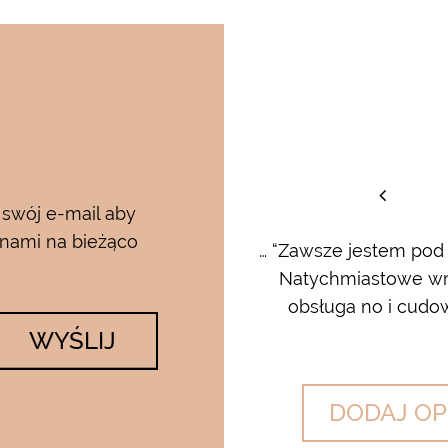
staw
 swój e-mail aby
 nami na bieżąco
rum i kremu pod oczy…..od
… “Zawsze jestem pod
 krem…..dla mnie to strzał w
Natychmiastowe wrę
lato….makijaż utrzymuje się ...
obsługa no i cudow
WYŚLIJ
DODAJ OP