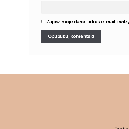
Zapisz moje dane, adres e-mail i wi
Bee Pure – ze
Podaj