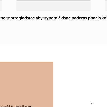
trynę w przeglądarce aby wypełnić dane podczas pisania k
staw
 swój e-mail aby