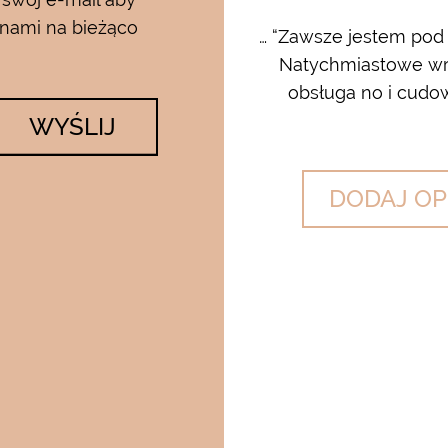
 nami na bieżąco
rum i kremu pod oczy…..od
… “Zawsze jestem pod
 krem…..dla mnie to strzał w
Natychmiastowe wrę
lato….makijaż utrzymuje się ...
obsługa no i cudow
WYŚLIJ
DODAJ OP