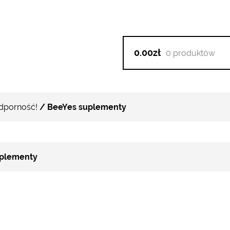
0.00zł
0 produktów
dporność!
/ BeeYes suplementy
plementy