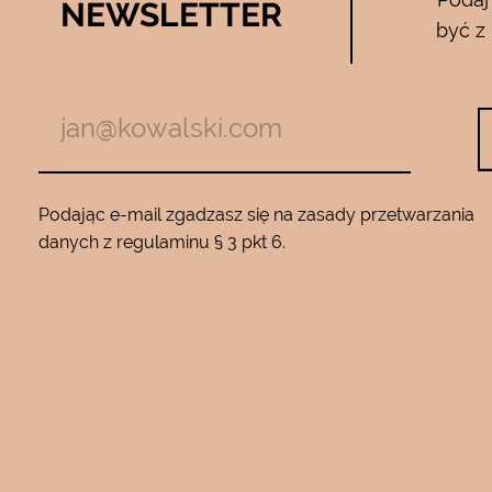
NEWSLETTER
05.04.2017
być z
zymają mnie
Używam całego zestawu ….maski , se
m z jadem
roku…..Nie zamienię go na żaden inny
Będę wracać
10…..Mam piękną gładką skórę ….Super na 
Podając e-mail zgadzasz się na zasady przetwarzania
danych z regulaminu § 3 pkt 6.