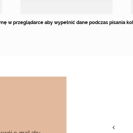
trynę w przeglądarce aby wypełnić dane podczas pisania k
staw
 swój e-mail aby