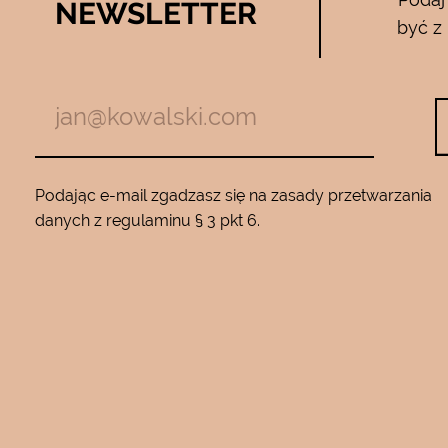
NEWSLETTER
05.04.2017
być z
zymają mnie
Używam całego zestawu ….maski , se
m z jadem
roku…..Nie zamienię go na żaden inny
Będę wracać
10…..Mam piękną gładką skórę ….Super na 
Podając e-mail zgadzasz się na zasady przetwarzania
danych z regulaminu § 3 pkt 6.