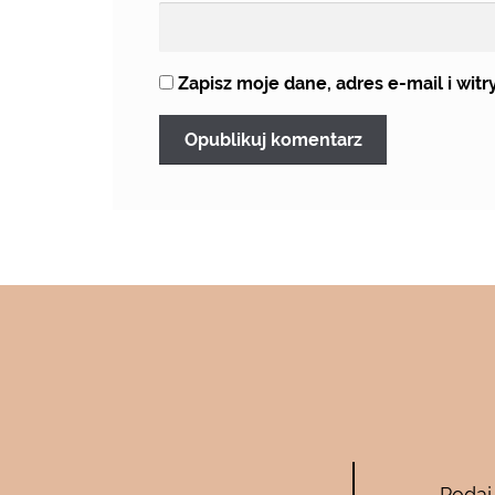
Zapisz moje dane, adres e-mail i wi
Bee Pure – ze
Podaj