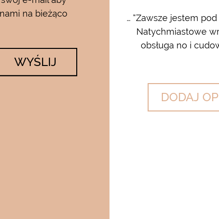
 nami na bieżąco
rum i kremu pod oczy…..od
… “Zawsze jestem pod
 krem…..dla mnie to strzał w
Natychmiastowe wrę
lato….makijaż utrzymuje się ...
obsługa no i cudow
WYŚLIJ
DODAJ OP