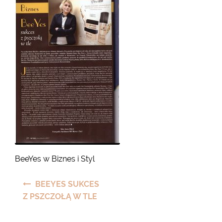
BeeYes w Biznes i Styl
Nawigacja
BEEYES SUKCES
wpisu
Z PSZCZOŁĄ W TLE