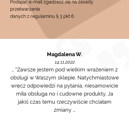
Podając e-mail zgadzasz się na zasady
przetwarzania
danych z regulaminu § 3 pkt 6.
Magdalena W.
14.11.2022
m i
… “Zawsze jestem pod wielkim wrażeniem z
Ot
ę go
obsługi w Waszym sklepie. Natychmiastowe
ł w
wręcz odpowiedzi na pytania, niesamowicie
ost
 na
miła obsługa no i cudowne produkty. Ja
w m
jakiś czas temu rzeczywiście chciałam
zdj
zmiany ...