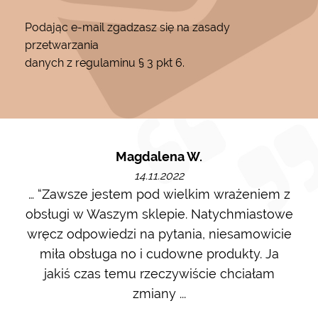
Podając e-mail zgadzasz się na zasady
przetwarzania
danych z regulaminu § 3 pkt 6.
Magdalena W.
14.11.2022
m i
… “Zawsze jestem pod wielkim wrażeniem z
Ot
ę go
obsługi w Waszym sklepie. Natychmiastowe
ł w
wręcz odpowiedzi na pytania, niesamowicie
ost
 na
miła obsługa no i cudowne produkty. Ja
w m
jakiś czas temu rzeczywiście chciałam
zdj
zmiany ...