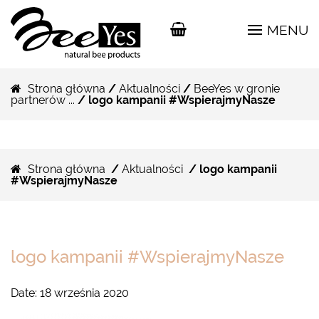
MENU
Strona główna
/
Aktualności
/
BeeYes w gronie
partnerów ...
/ logo kampanii #WspierajmyNasze
Strona główna
/
Aktualności
/ logo kampanii
#WspierajmyNasze
logo kampanii #WspierajmyNasze
Date:
18 września 2020