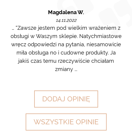
Magdalena W.
14.11.2022
m i
… “Zawsze jestem pod wielkim wrażeniem z
Ot
ę go
obsługi w Waszym sklepie. Natychmiastowe
ł w
wręcz odpowiedzi na pytania, niesamowicie
ost
 na
miła obsługa no i cudowne produkty. Ja
w m
jakiś czas temu rzeczywiście chciałam
zdj
zmiany ...
DODAJ OPINIĘ
WSZYSTKIE OPINIE