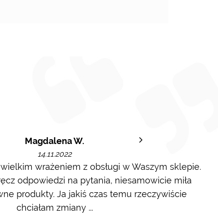
Magdalena W.
14.11.2022
 wielkim wrażeniem z obsługi w Waszym sklepie.
cz odpowiedzi na pytania, niesamowicie miła
wyl
ne produkty. Ja jakiś czas temu rzeczywiście
chciałam zmiany ...