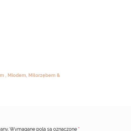
em , Miodem, Miłorzębem &
any.
Wymagane pola są oznaczone
*