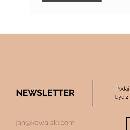
Bee Pure – ze
Podaj
NEWSLETTER
05.04.2017
być z
zymają mnie
Używam całego zestawu ….maski , se
m z jadem
roku…..Nie zamienię go na żaden inny
Będę wracać
10…..Mam piękną gładką skórę ….Super na 