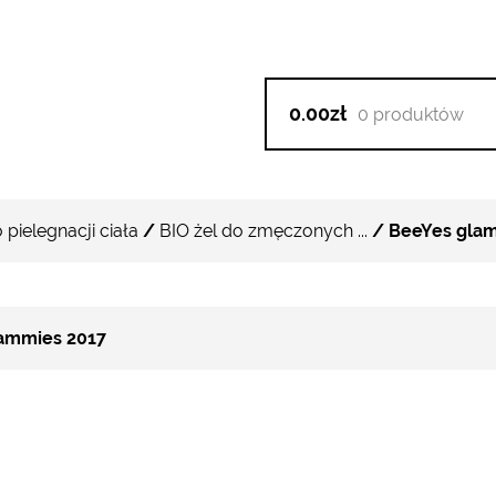
0.00zł
0 produktów
pielegnacji ciała
/
BIO żel do zmęczonych ...
/ BeeYes glam
ammies 2017