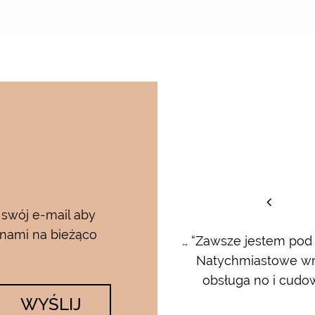
staw
 swój e-mail aby
 nami na bieżąco
rum i kremu pod oczy…..od
… “Zawsze jestem pod
 krem…..dla mnie to strzał w
Natychmiastowe wrę
lato….makijaż utrzymuje się ...
obsługa no i cudow
WYŚLIJ