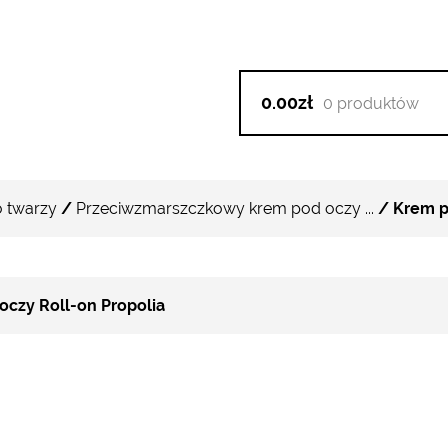
0.00zł
0 produktów
 twarzy
/
Przeciwzmarszczkowy krem pod oczy ...
/ Krem p
czy Roll-on Propolia