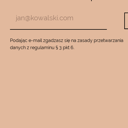
m z jadem
roku…..Nie zamienię go na żaden inny
Będę wracać
10…..Mam piękną gładką skórę ….Super na 
Podając e-mail zgadzasz się na zasady przetwarzania
danych z regulaminu § 3 pkt 6.