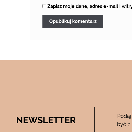
Zapisz moje dane, adres e-mail i wi
Bee Pure – ze
Podaj
NEWSLETTER
05.04.2017
być z
zymają mnie
Używam całego zestawu ….maski , se