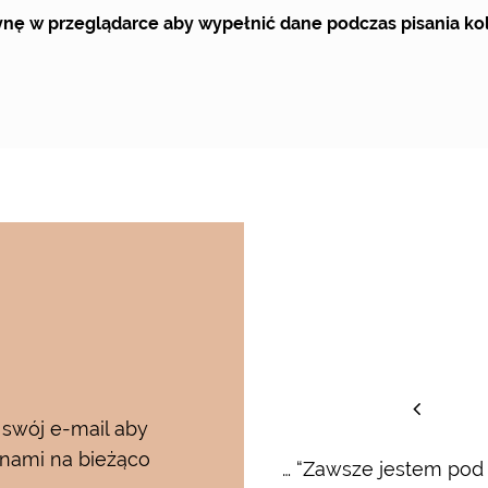
trynę w przeglądarce aby wypełnić dane podczas pisania k
staw
 swój e-mail aby
 nami na bieżąco
rum i kremu pod oczy…..od
… “Zawsze jestem pod