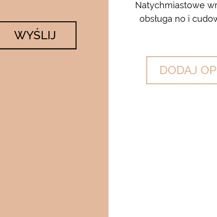
 krem…..dla mnie to strzał w
Natychmiastowe wrę
lato….makijaż utrzymuje się ...
obsługa no i cudow
WYŚLIJ
DODAJ OP