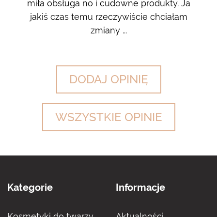
 na
miła obsługa no i cudowne produkty. Ja
w m
jakiś czas temu rzeczywiście chciałam
zdj
zmiany ...
DODAJ OPINIĘ
WSZYSTKIE OPINIE
Kategorie
Informacje
Kosmetyki do twarzy
Aktualności