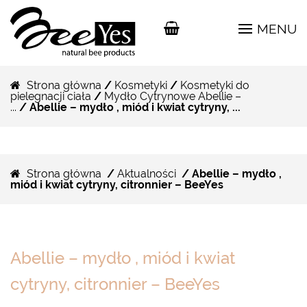
MENU
Strona główna
/
Kosmetyki
/
Kosmetyki do
pielegnacji ciała
/
Mydło Cytrynowe Abellie –
...
/ Abellie – mydło , miód i kwiat cytryny, ...
Strona główna
/
Aktualności
/ Abellie – mydło ,
miód i kwiat cytryny, citronnier – BeeYes
Abellie – mydło , miód i kwiat
cytryny, citronnier – BeeYes