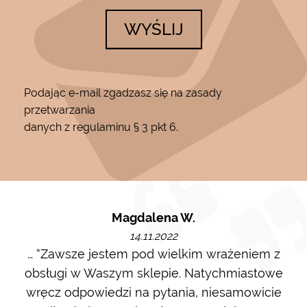
WYŚLIJ
Podając e-mail zgadzasz się na zasady
przetwarzania
danych z regulaminu § 3 pkt 6.
Magdalena W.
14.11.2022
m i
… “Zawsze jestem pod wielkim wrażeniem z
Ot
ę go
obsługi w Waszym sklepie. Natychmiastowe
ł w
wręcz odpowiedzi na pytania, niesamowicie
ost