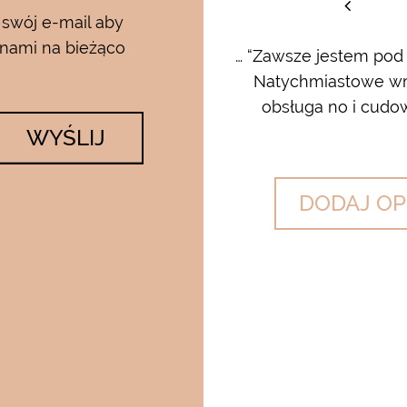
staw
 swój e-mail aby
 nami na bieżąco
rum i kremu pod oczy…..od
… “Zawsze jestem pod
 krem…..dla mnie to strzał w
Natychmiastowe wrę
lato….makijaż utrzymuje się ...
obsługa no i cudow
WYŚLIJ
DODAJ OP