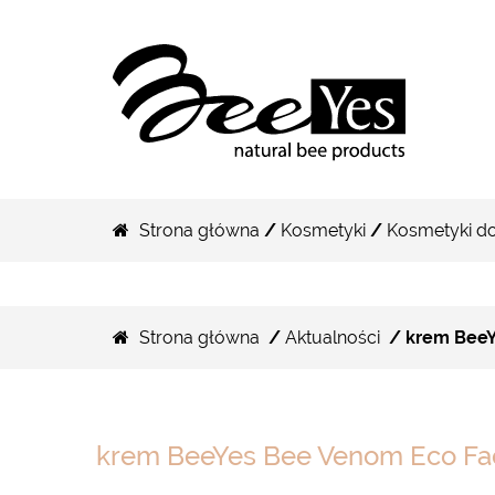
Strona główna
/
Kosmetyki
/
Kosmetyki do
Strona główna
/
Aktualności
/ krem BeeY
krem BeeYes Bee Venom Eco F