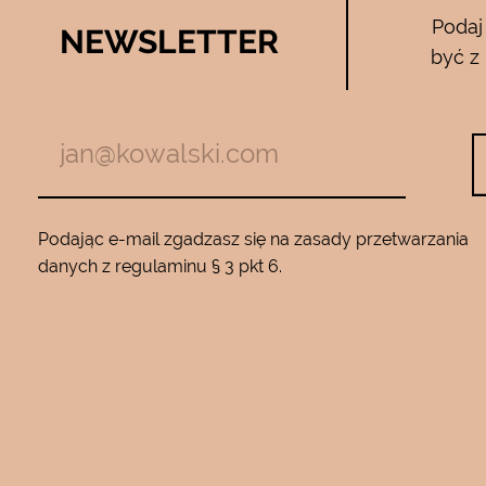
Bee Pure – ze
Podaj
NEWSLETTER
05.04.2017
być z
zymają mnie
Używam całego zestawu ….maski , se
m z jadem
roku…..Nie zamienię go na żaden inny
Będę wracać
10…..Mam piękną gładką skórę ….Super na 
Podając e-mail zgadzasz się na zasady przetwarzania
danych z regulaminu § 3 pkt 6.