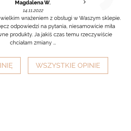
Magdalena W.
14.11.2022
 wielkim wrażeniem z obsługi w Waszym sklepie.
cz odpowiedzi na pytania, niesamowicie miła
wyl
ne produkty. Ja jakiś czas temu rzeczywiście
chciałam zmiany ...
INIĘ
WSZYSTKIE OPINIE