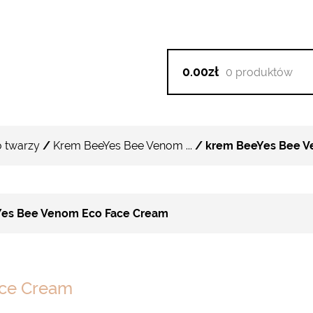
0.00zł
0 produktów
 twarzy
/
Krem BeeYes Bee Venom ...
/ krem BeeYes Bee V
es Bee Venom Eco Face Cream
ace Cream