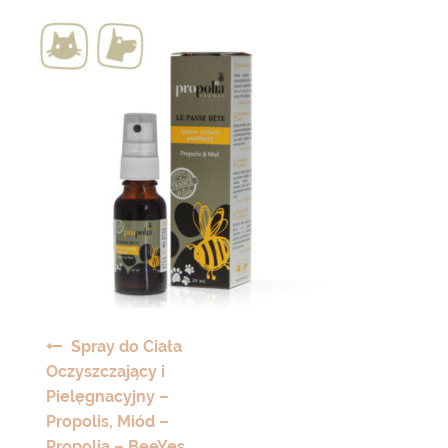
Nawigacja
Spray do Ciała
wpisu
Oczyszczający i
Pielęgnacyjny –
Propolis, Miód –
Propolia – BeeYes