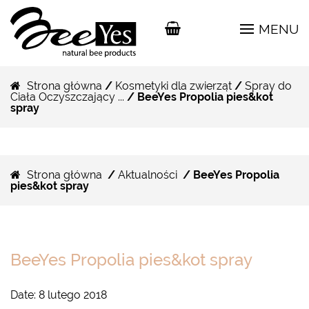
MENU
Strona główna
/
Kosmetyki dla zwierząt
/
Spray do
Ciała Oczyszczający ...
/ BeeYes Propolia pies&kot
spray
Strona główna
/
Aktualności
/ BeeYes Propolia
pies&kot spray
BeeYes Propolia pies&kot spray
Date:
8 lutego 2018