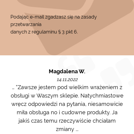
Podając e-mail zgadzasz się na zasady
przetwarzania
danych z regulaminu § 3 pkt 6.
Magdalena W.
14.11.2022
m i
… “Zawsze jestem pod wielkim wrażeniem z
Ot
ę go
obsługi w Waszym sklepie. Natychmiastowe
ł w
wręcz odpowiedzi na pytania, niesamowicie
ost
 na
miła obsługa no i cudowne produkty. Ja
w m
jakiś czas temu rzeczywiście chciałam
zdj
zmiany ...