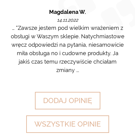
Magdalena W.
14.11.2022
m i
… “Zawsze jestem pod wielkim wrażeniem z
Ot
ę go
obsługi w Waszym sklepie. Natychmiastowe
ł w
wręcz odpowiedzi na pytania, niesamowicie
ost
 na
miła obsługa no i cudowne produkty. Ja
w m
jakiś czas temu rzeczywiście chciałam
zdj
zmiany ...
DODAJ OPINIĘ
WSZYSTKIE OPINIE