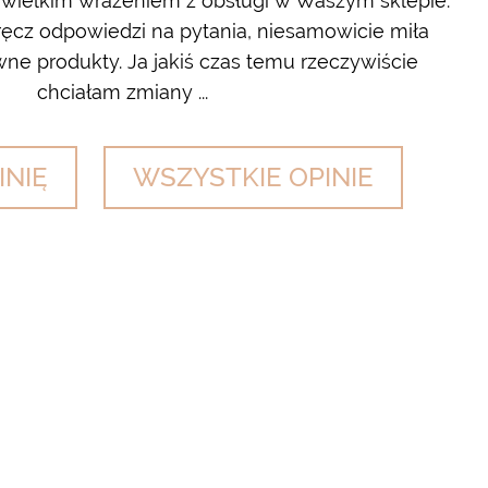
 wielkim wrażeniem z obsługi w Waszym sklepie.
cz odpowiedzi na pytania, niesamowicie miła
wyl
ne produkty. Ja jakiś czas temu rzeczywiście
chciałam zmiany ...
INIĘ
WSZYSTKIE OPINIE