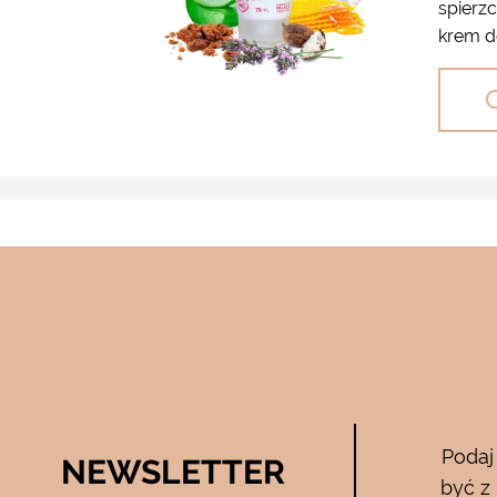
spierz
krem do
Bee Pure – ze
Podaj
NEWSLETTER
05.04.2017
być z