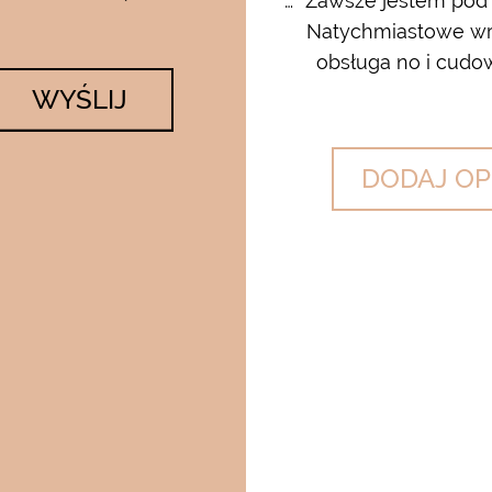
rum i kremu pod oczy…..od
… “Zawsze jestem pod
 krem…..dla mnie to strzał w
Natychmiastowe wrę
lato….makijaż utrzymuje się ...
obsługa no i cudow
WYŚLIJ
DODAJ OP