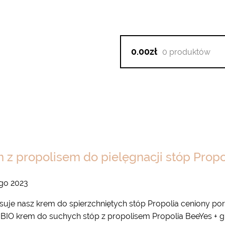
0.00zł
0 produktów
 z propolisem do pielęgnacji stóp Prop
ego 2023
isuje nasz krem do spierzchniętych stóp Propolia ceniony po
BIO krem do suchych stóp z propolisem Propolia BeeYes + gr