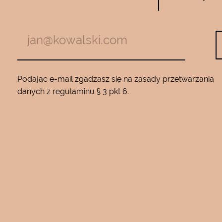
zymają mnie
Używam całego zestawu ….maski , se
m z jadem
roku…..Nie zamienię go na żaden inny
Będę wracać
10…..Mam piękną gładką skórę ….Super na 
Podając e-mail zgadzasz się na zasady przetwarzania
danych z regulaminu § 3 pkt 6.