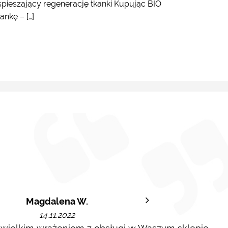
spieszający regenerację tkanki Kupując BIO
nkę – […]
Magdalena W.
14.11.2022