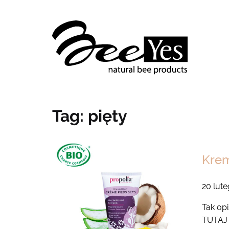
Tag:
pięty
Krem
20 lut
Tak op
TUTAJ 