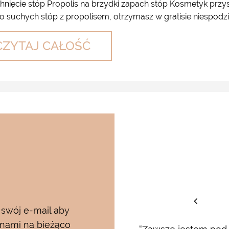
chnięcie stóp Propolis na brzydki zapach stóp Kosmetyk przy
 suchych stóp z propolisem, otrzymasz w gratisie niespodzia
CZYTAJ CAŁOŚĆ
staw
 swój e-mail aby
 nami na bieżąco