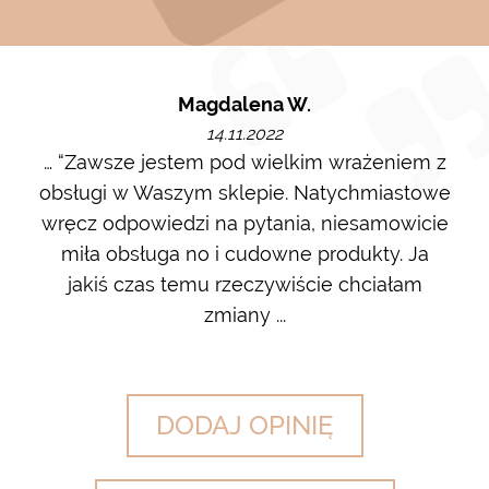
Magdalena W.
14.11.2022
m i
… “Zawsze jestem pod wielkim wrażeniem z
Ot
ę go
obsługi w Waszym sklepie. Natychmiastowe
ł w
wręcz odpowiedzi na pytania, niesamowicie
ost
 na
miła obsługa no i cudowne produkty. Ja
w m
jakiś czas temu rzeczywiście chciałam
zdj
zmiany ...
DODAJ OPINIĘ