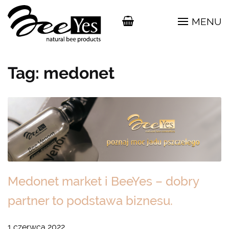
MENU
Tag:
medonet
Medonet market i BeeYes – dobry
partner to podstawa biznesu.
1 czerwca 2022