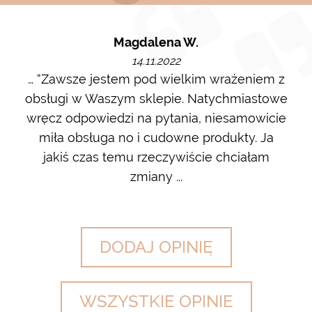
Magdalena W.
14.11.2022
m i
… “Zawsze jestem pod wielkim wrażeniem z
Ot
ę go
obsługi w Waszym sklepie. Natychmiastowe
ł w
wręcz odpowiedzi na pytania, niesamowicie
ost
 na
miła obsługa no i cudowne produkty. Ja
w m
jakiś czas temu rzeczywiście chciałam
zdj
zmiany ...
DODAJ OPINIĘ
WSZYSTKIE OPINIE