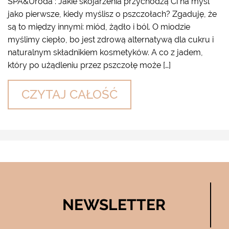
SPA&Uroda : Jakie skojarzenia przychodzą Ci na myśl
jako pierwsze, kiedy myślisz o pszczołach? Zgaduję, że
są to między innymi: miód, żądło i ból. O miodzie
myślimy ciepło, bo jest zdrową alternatywą dla cukru i
naturalnym składnikiem kosmetyków. A co z jadem,
który po użądleniu przez pszczołę może […]
CZYTAJ CAŁOŚĆ
NEWSLETTER