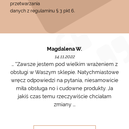
przetwarzania
danych z regulaminu § 3 pkt 6.
Magdalena W.
14.11.2022
m i
… “Zawsze jestem pod wielkim wrażeniem z
Ot
ę go
obsługi w Waszym sklepie. Natychmiastowe
ł w
wręcz odpowiedzi na pytania, niesamowicie
ost
 na
miła obsługa no i cudowne produkty. Ja
w m
jakiś czas temu rzeczywiście chciałam
zdj
zmiany ...