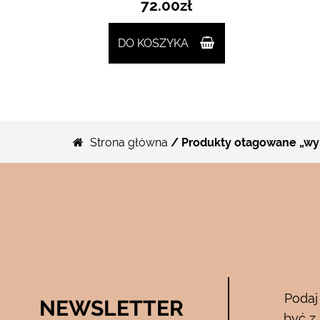
72.00
zł
DO KOSZYKA
Strona główna
/ Produkty otagowane „wy
Bee Pure – ze
Podaj
NEWSLETTER
05.04.2017
być z