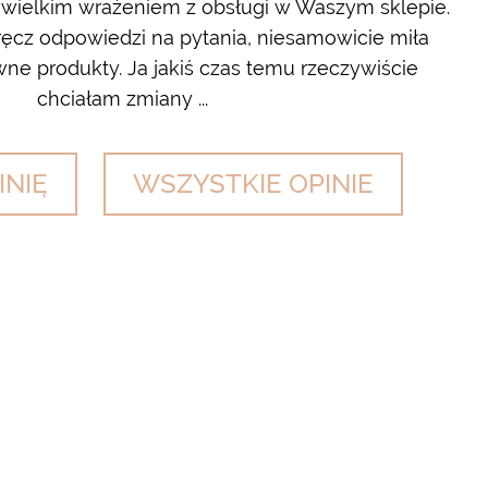
 wielkim wrażeniem z obsługi w Waszym sklepie.
cz odpowiedzi na pytania, niesamowicie miła
wyl
ne produkty. Ja jakiś czas temu rzeczywiście
chciałam zmiany ...
INIĘ
WSZYSTKIE OPINIE