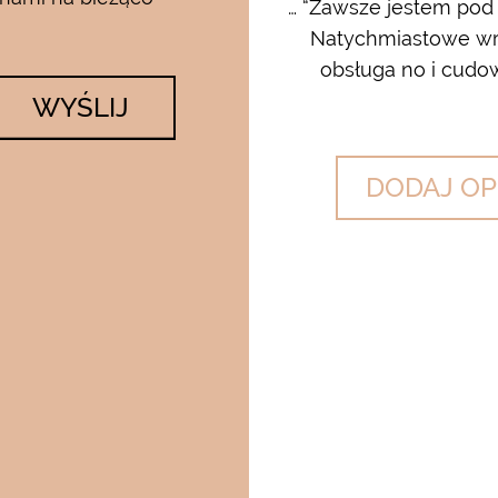
rum i kremu pod oczy…..od
… “Zawsze jestem pod
 krem…..dla mnie to strzał w
Natychmiastowe wrę
lato….makijaż utrzymuje się ...
obsługa no i cudow
WYŚLIJ
DODAJ OP