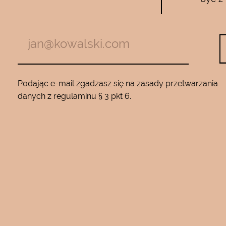
zymają mnie
Używam całego zestawu ….maski , se
m z jadem
roku…..Nie zamienię go na żaden inny
Będę wracać
10…..Mam piękną gładką skórę ….Super na 
Podając e-mail zgadzasz się na zasady przetwarzania
danych z regulaminu § 3 pkt 6.