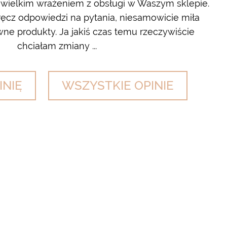
 wielkim wrażeniem z obsługi w Waszym sklepie.
cz odpowiedzi na pytania, niesamowicie miła
wyl
ne produkty. Ja jakiś czas temu rzeczywiście
chciałam zmiany ...
INIĘ
WSZYSTKIE OPINIE