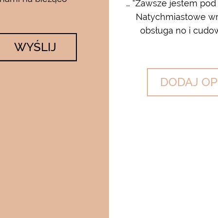
rum i kremu pod oczy…..od
… “Zawsze jestem pod
 krem…..dla mnie to strzał w
Natychmiastowe wrę
lato….makijaż utrzymuje się ...
obsługa no i cudow
WYŚLIJ
DODAJ OP