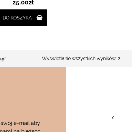
25.00
zł
DO KOSZYKA
Wyświetlanie wszystkich wyników: 2
ap”
staw
 swój e-mail aby
 nami na bieżąco