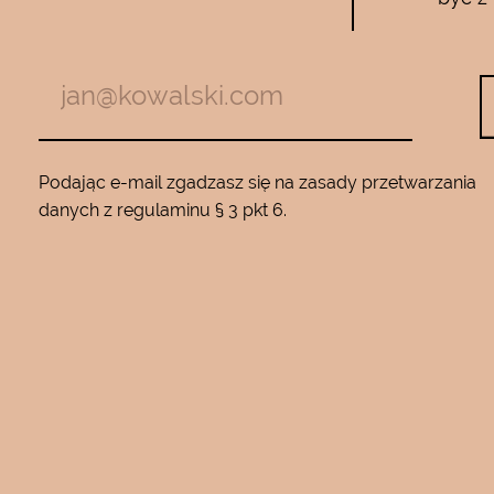
zymają mnie
Używam całego zestawu ….maski , se
m z jadem
roku…..Nie zamienię go na żaden inny
Będę wracać
10…..Mam piękną gładką skórę ….Super na 
Podając e-mail zgadzasz się na zasady przetwarzania
danych z regulaminu § 3 pkt 6.