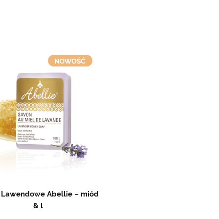
 Lawendowe Abellie – miód
& l