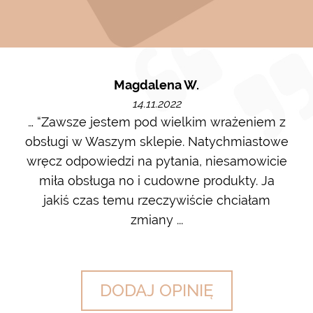
Magdalena W.
14.11.2022
m i
… “Zawsze jestem pod wielkim wrażeniem z
Ot
ę go
obsługi w Waszym sklepie. Natychmiastowe
ł w
wręcz odpowiedzi na pytania, niesamowicie
ost
 na
miła obsługa no i cudowne produkty. Ja
w m
jakiś czas temu rzeczywiście chciałam
zdj
zmiany ...
DODAJ OPINIĘ