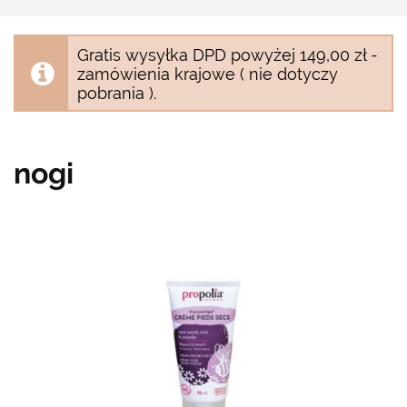
Gratis wysyłka DPD powyżej 149,00 zł -
zamówienia krajowe ( nie dotyczy
pobrania ).
nogi