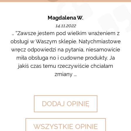
Magdalena W.
14.11.2022
m i
… “Zawsze jestem pod wielkim wrażeniem z
Ot
ę go
obsługi w Waszym sklepie. Natychmiastowe
ł w
wręcz odpowiedzi na pytania, niesamowicie
ost
 na
miła obsługa no i cudowne produkty. Ja
w m
jakiś czas temu rzeczywiście chciałam
zdj
zmiany ...
DODAJ OPINIĘ
WSZYSTKIE OPINIE