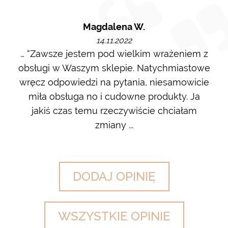
Magdalena W.
14.11.2022
m i
… “Zawsze jestem pod wielkim wrażeniem z
Ot
ę go
obsługi w Waszym sklepie. Natychmiastowe
ł w
wręcz odpowiedzi na pytania, niesamowicie
ost
 na
miła obsługa no i cudowne produkty. Ja
w m
jakiś czas temu rzeczywiście chciałam
zdj
zmiany ...
DODAJ OPINIĘ
WSZYSTKIE OPINIE