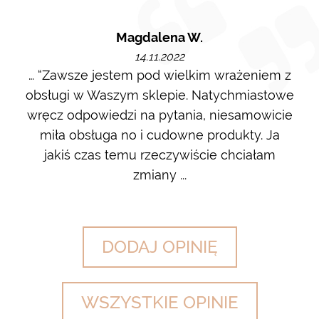
Magdalena W.
14.11.2022
m i
… “Zawsze jestem pod wielkim wrażeniem z
Ot
ę go
obsługi w Waszym sklepie. Natychmiastowe
ł w
wręcz odpowiedzi na pytania, niesamowicie
ost
 na
miła obsługa no i cudowne produkty. Ja
w m
jakiś czas temu rzeczywiście chciałam
zdj
zmiany ...
DODAJ OPINIĘ
WSZYSTKIE OPINIE