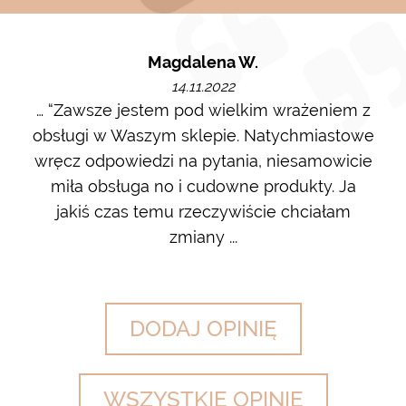
Magdalena W.
14.11.2022
m i
… “Zawsze jestem pod wielkim wrażeniem z
Ot
ę go
obsługi w Waszym sklepie. Natychmiastowe
ł w
wręcz odpowiedzi na pytania, niesamowicie
ost
 na
miła obsługa no i cudowne produkty. Ja
w m
jakiś czas temu rzeczywiście chciałam
zdj
zmiany ...
DODAJ OPINIĘ
WSZYSTKIE OPINIE